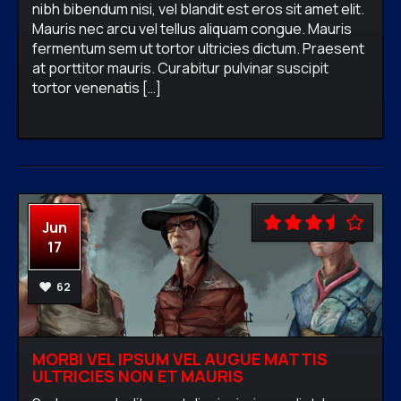
nibh bibendum nisi, vel blandit est eros sit amet elit.
Mauris nec arcu vel tellus aliquam congue. Mauris
fermentum sem ut tortor ultricies dictum. Praesent
firewavadmin
No comments
Fantasy,
at porttitor mauris. Curabitur pulvinar suscipit
Online,
Shooter,
Strategy
tortor venenatis […]
READ MORE
Jun
17
62
MORBI VEL IPSUM VEL AUGUE MATTIS
ULTRICIES NON ET MAURIS