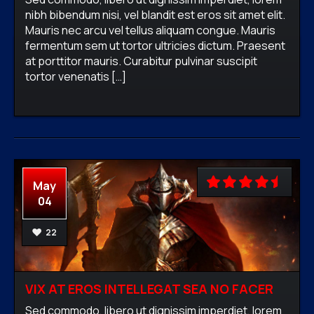
nibh bibendum nisi, vel blandit est eros sit amet elit.
Mauris nec arcu vel tellus aliquam congue. Mauris
fermentum sem ut tortor ultricies dictum. Praesent
firewavadmin
No comments
Machine
at porttitor mauris. Curabitur pulvinar suscipit
motion,
Photography,
Prints 3D
tortor venenatis […]
READ MORE
May
04
22
VIX AT EROS INTELLEGAT SEA NO FACER
Sed commodo, libero ut dignissim imperdiet, lorem