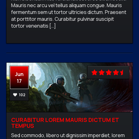
Mauris nec arcu vel tellus aliquam congue. Mauris
fermentum sem ut tortor ultricies dictum. Praesent
firewavadmin
No comments
Adventure,
at porttitor mauris. Curabitur pulvinar suscipit
RPG,
Shooter,
Strategy
tortor venenatis […]
READ MORE
Jun
17
102
CURABITUR LOREM MAURIS DICTUM ET
TEMPUS
Sed commodo, libero ut dignissim imperdiet, lorem