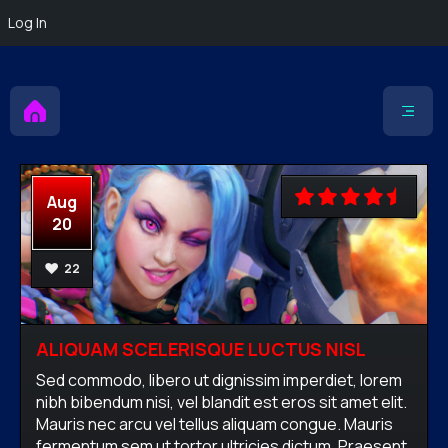
Log In
Toggle
navigation
Aug
20
22
ALIQUAM SCELERISQUE LUCTUS NISL
Sed commodo, libero ut dignissim imperdiet, lorem
nibh bibendum nisi, vel blandit est eros sit amet elit.
Mauris nec arcu vel tellus aliquam congue. Mauris
fermentum sem ut tortor ultricies dictum. Praesent