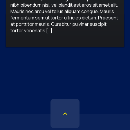
nibh bibendum nisi, vel blandit est eros sit amet elit.
Mauris nec arcu vel tellus aliquam congue. Mauris
fermentum sem ut tortor ultricies dictum. Praesent
firewavadmin
No comments
Fantasy,
at porttitor mauris. Curabitur pulvinar suscipit
Online,
RPG,
Shooter,
Strategy
tortor venenatis […]
READ MORE