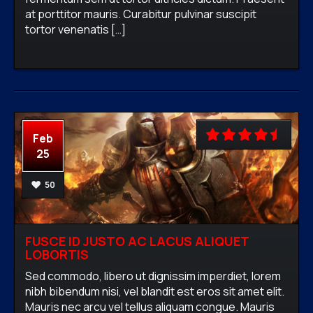
at porttitor mauris. Curabitur pulvinar suscipit
firewavadmin
No comments
tortor venenatis […]
READ MORE
Feb
25
50
FUSCE ID JUSTO AC LACUS ALIQUET
LOBORTIS
Sed commodo, libero ut dignissim imperdiet, lorem
nibh bibendum nisi, vel blandit est eros sit amet elit.
Mauris nec arcu vel tellus aliquam congue. Mauris