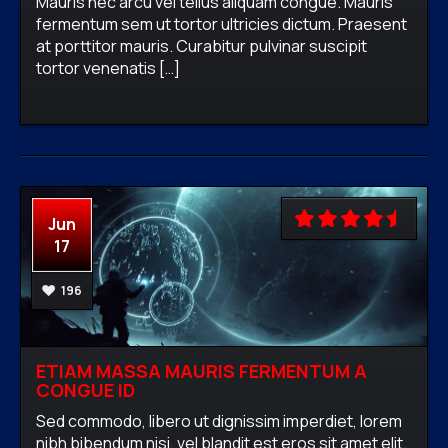
Mauris nec arcu vel tellus aliquam congue. Mauris
fermentum sem ut tortor ultricies dictum. Praesent
firewavadmin
No comments
Adventure,
at porttitor mauris. Curabitur pulvinar suscipit
RPG,
Shooter,
Strategy
tortor venenatis […]
READ MORE
Jun
17
196
ETIAM MASSA MAURIS FERMENTUM A
CONGUE ID
Sed commodo, libero ut dignissim imperdiet, lorem
nibh bibendum nisi, vel blandit est eros sit amet elit.