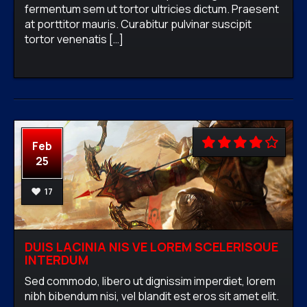
fermentum sem ut tortor ultricies dictum. Praesent
at porttitor mauris. Curabitur pulvinar suscipit
firewavadmin
One comment
tortor venenatis […]
READ MORE
Feb
25
17
DUIS LACINIA NIS VE LOREM SCELERISQUE
INTERDUM
Sed commodo, libero ut dignissim imperdiet, lorem
nibh bibendum nisi, vel blandit est eros sit amet elit.