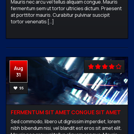
Mauris nec arcu vel tellus aliquam congue. Mauris
fermentum sem ut tortor ultricies dictum. Praesent
at porttitor mauris. Curabitur pulvinar suscipit
firewavadmin
No comments
tortor venenatis […]
READ MORE
Aug
31
95
FERMENTUM SIT AMET CONGUE SIT AMET
Sed commodo, libero ut dignissim imperdiet, lorem
nibh bibendum nisi, vel blandit est eros sit amet elit.