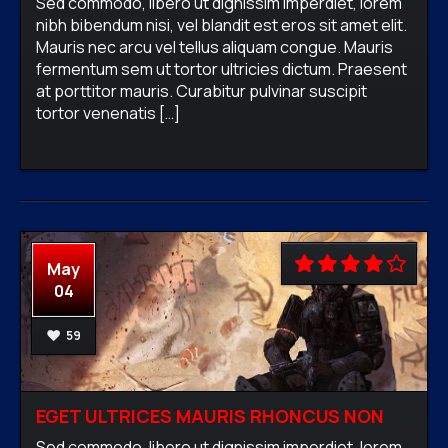
Sed commodo, libero ut dignissim imperdiet, lorem
nibh bibendum nisi, vel blandit est eros sit amet elit.
Mauris nec arcu vel tellus aliquam congue. Mauris
fermentum sem ut tortor ultricies dictum. Praesent
firewavadmin
No comments
Classics,
at porttitor mauris. Curabitur pulvinar suscipit
Fantasy,
Online,
RPG
tortor venenatis […]
READ MORE
May
04
59
EGET ULTRICES MAURIS RHONCUS NON
Sed commodo, libero ut dignissim imperdiet, lorem